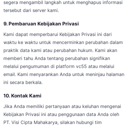
segera mengambil langkah untuk menghapus informasi
tersebut dari server kami.
9. Pembaruan Kebijakan Privasi
Kami dapat memperbarui Kebijakan Privasi ini dari
waktu ke waktu untuk mencerminkan perubahan dalam
praktik data kami atau perubahan hukum. Kami akan
memberi tahu Anda tentang perubahan signifikan
melalui pengumuman di platform vc55 atau melalui
email. Kami menyarankan Anda untuk meninjau halaman
ini secara berkala.
10. Kontak Kami
Jika Anda memiliki pertanyaan atau keluhan mengenai
Kebijakan Privasi ini atau penggunaan data Anda oleh
PT. Visi Cipta Mahakarya, silakan hubungi tim