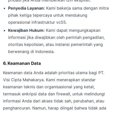
pribadi jika Anda memberikan izin eksplisit.
Penyedia Layanan:
Kami bekerja sama dengan mitra
pihak ketiga tepercaya untuk mendukung
operasional infrastruktur vc55.
Kewajiban Hukum:
Kami dapat mengungkapkan
informasi jika diwajibkan oleh perintah pengadilan,
otoritas kepolisian, atau instansi pemerintah yang
berwenang di Indonesia.
6. Keamanan Data
Keamanan data Anda adalah prioritas utama bagi PT.
Visi Cipta Mahakarya. Kami menerapkan standar
keamanan teknis dan organisasional yang ketat,
termasuk enkripsi data dan firewall, untuk melindungi
informasi Anda dari akses tidak sah, perubahan, atau
penghancuran. Namun, harap diingat bahwa tidak ada