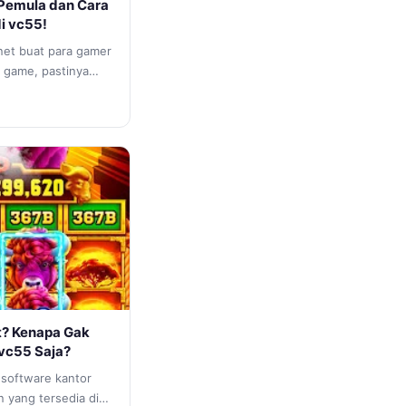
 Pemula dan Cara
i vc55!
net buat para gamer
 game, pastinya
t? Kenapa Gak
 vc55 Saja?
software kantor
n yang tersedia di