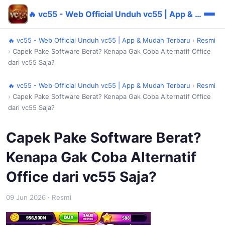
🔥 vc55 - Web Official Unduh vc55 | App & Mudah Terbaru
🔥 vc55 - Web Official Unduh vc55 | App & Mudah Terbaru
›
Resmi
›
Capek Pake Software Berat? Kenapa Gak Coba Alternatif Office
dari vc55 Saja?
🔥 vc55 - Web Official Unduh vc55 | App & Mudah Terbaru
›
Resmi
›
Capek Pake Software Berat? Kenapa Gak Coba Alternatif Office
dari vc55 Saja?
Capek Pake Software Berat?
Kenapa Gak Coba Alternatif
Office dari vc55 Saja?
09 Jun 2026
· Resmi