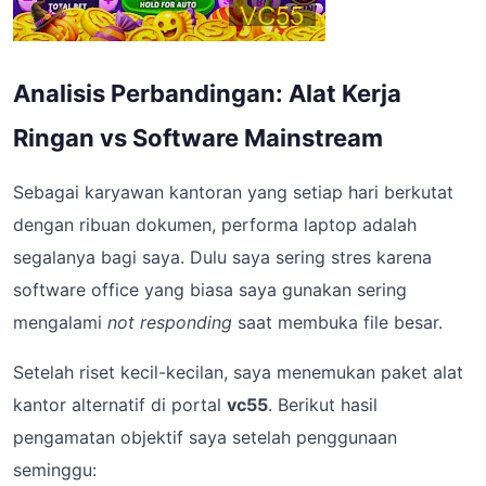
Analisis Perbandingan: Alat Kerja
Ringan vs Software Mainstream
Sebagai karyawan kantoran yang setiap hari berkutat
dengan ribuan dokumen, performa laptop adalah
segalanya bagi saya. Dulu saya sering stres karena
software office yang biasa saya gunakan sering
mengalami
not responding
saat membuka file besar.
Setelah riset kecil-kecilan, saya menemukan paket alat
kantor alternatif di portal
vc55
. Berikut hasil
pengamatan objektif saya setelah penggunaan
seminggu: