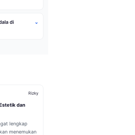
ala di
Rizky
Estetik dan
ngat lengkap
a akan menemukan