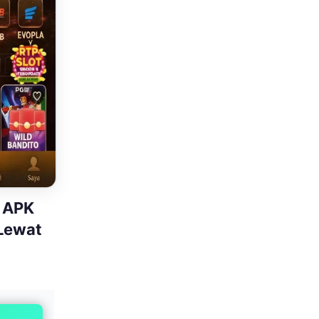
d APK
 Lewat