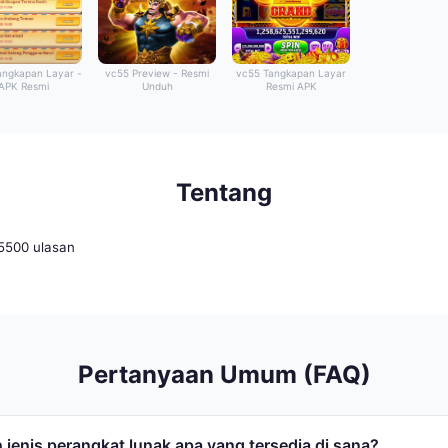
angkapan Layar -
vc55 Preview - Resmi
vc55 Tangkapan Layar
APK Resmi
Unduh
Resmi APK
Tentang
5500 ulasan
Pertanyaan Umum (FAQ)
 jenis perangkat lunak apa yang tersedia di sana?