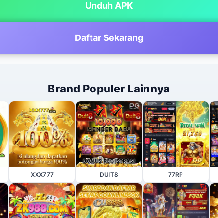
Unduh APK
Daftar Sekarang
Brand Populer Lainnya
XXX777
DUIT8
77RP