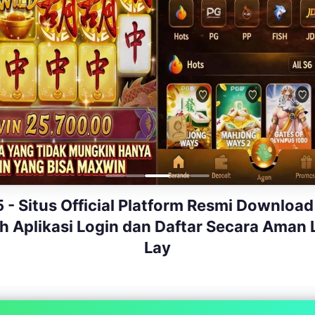
 - Situs Official Platform Resmi Downloa
 Aplikasi Login dan Daftar Secara Aman
Lay