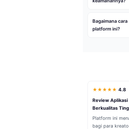
keamanannya?
Bagaimana cara 
platform ini?
★
★
★
★
★
4.8
Review Aplikasi 
Berkualitas Ting
Platform ini men
bagi para kreato