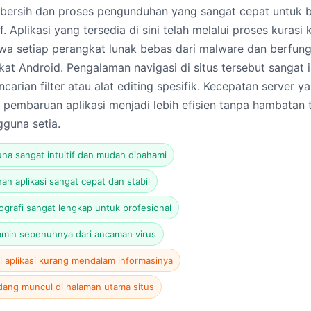
bersih dan proses pengunduhan yang sangat cepat untuk 
. Aplikasi yang tersedia di sini telah melalui proses kurasi k
a setiap perangkat lunak bebas dari malware dan berfung
at Android. Pengalaman navigasi di situs tersebut sangat in
rian filter atau alat editing spesifik. Kecepatan server ya
pembaruan aplikasi menjadi lebih efisien tanpa hambatan 
gguna setia.
a sangat intuitif dan mudah dipahami
n aplikasi sangat cepat dan stabil
otografi sangat lengkap untuk profesional
jamin sepenuhnya dari ancaman virus
i aplikasi kurang mendalam informasinya
adang muncul di halaman utama situs