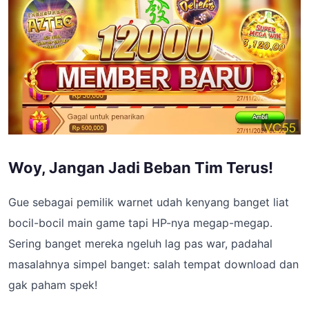
Woy, Jangan Jadi Beban Tim Terus!
Gue sebagai pemilik warnet udah kenyang banget liat
bocil-bocil main game tapi HP-nya megap-megap.
Sering banget mereka ngeluh lag pas war, padahal
masalahnya simpel banget: salah tempat download dan
gak paham spek!