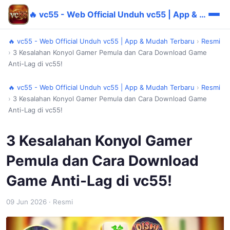
🔥 vc55 - Web Official Unduh vc55 | App & Mudah Terbaru
🔥 vc55 - Web Official Unduh vc55 | App & Mudah Terbaru
›
Resmi
›
3 Kesalahan Konyol Gamer Pemula dan Cara Download Game
Anti-Lag di vc55!
🔥 vc55 - Web Official Unduh vc55 | App & Mudah Terbaru
›
Resmi
›
3 Kesalahan Konyol Gamer Pemula dan Cara Download Game
Anti-Lag di vc55!
3 Kesalahan Konyol Gamer
Pemula dan Cara Download
Game Anti-Lag di vc55!
09 Jun 2026
· Resmi